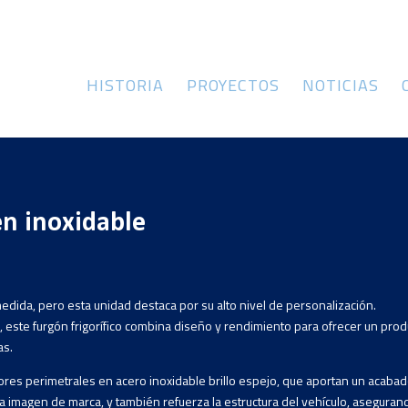
HISTORIA
PROYECTOS
NOTICIAS
n inoxidable
medida, pero esta unidad destaca por su alto nivel de personalización.
, este furgón frigorífico combina diseño y rendimiento para ofrecer un pro
as.
iores perimetrales en acero inoxidable brillo espejo, que aportan un acaba
 la imagen de marca, y también refuerza la estructura del vehículo, aseguran