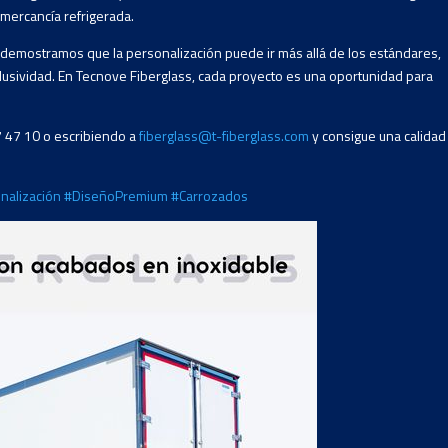
 mercancía refrigerada.
e, demostramos que la personalización puede ir más allá de los estándares,
lusividad. En Tecnove Fiberglass, cada proyecto es una oportunidad para
7 47 10 o escribiendo a
fiberglass@t-fiberglass.com
y consigue una calidad
nalización
#DiseñoPremium
#Carrozados