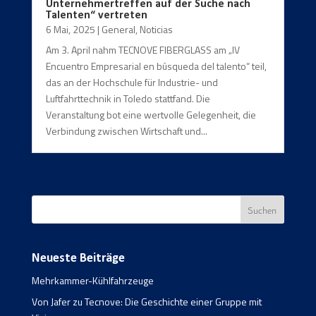
Unternehmertreffen auf der Suche nach
Talenten“ vertreten
6 Mai, 2025
|
General
,
Noticias
Am 3. April nahm TECNOVE FIBERGLASS am „IV
Encuentro Empresarial en búsqueda del talento“ teil,
das an der Hochschule für Industrie- und
Luftfahrttechnik in Toledo stattfand. Die
Veranstaltung bot eine wertvolle Gelegenheit, die
Verbindung zwischen Wirtschaft und...
Neueste Beiträge
Mehrkammer-Kühlfahrzeuge
Von Jafer zu Tecnove: Die Geschichte einer Gruppe mit