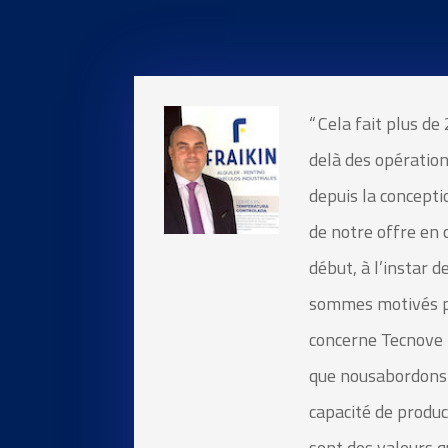
“
Cela fait plus de
delà des opératio
depuis la conceptio
de notre offre en 
début, à l’instar d
sommes motivés par
concerne
Tecnove
que
nous
a
bordons
capacité de product
sont des valeurs 