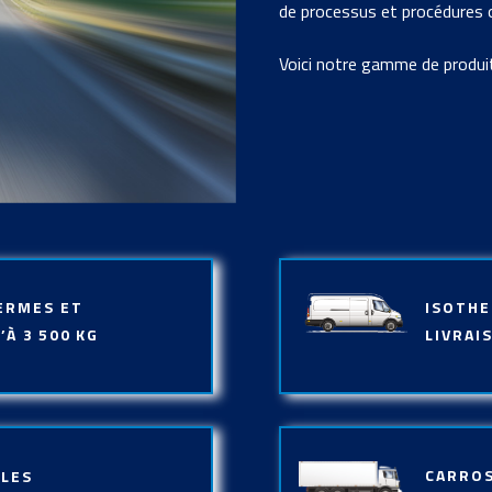
de processus et procédures 
Voici notre gamme de produi
ERMES ET
ISOTHE
’À 3 500 KG
LIVRAI
CARROS
ALES