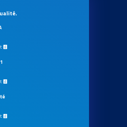
ualité.
A
at
01
at
ité
at