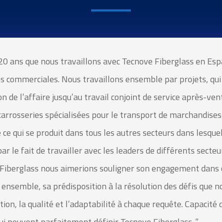
 20 ans que nous travaillons avec
Tecnove
Fiberglass
en Esp
ns commerciales. Nous travaillons ensemble par projets,
qui
n de l’affaire jusqu’au travail conjoint
de service après-vent
carrosseries spécialisées pour le
transport de marchandises 
e ce qui se produit dans tous les autres
secteurs dans lesque
 le fait de travailler avec les leaders de différents
secteur
Fiberglass
nous aimerions souligner son engagement dans 
ensemble, sa prédisposition à la résolution des défis que n
ion, la qualité et l’adaptabilité à chaque requête.
Capacité 
qui peuvent parfaitement définir
Tecnove
Fiberglass
”.