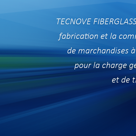
TECNOVE FIBERGLASS, u
fabrication et la com
de marchandises à 
pour
la
charge gé
et
de
t