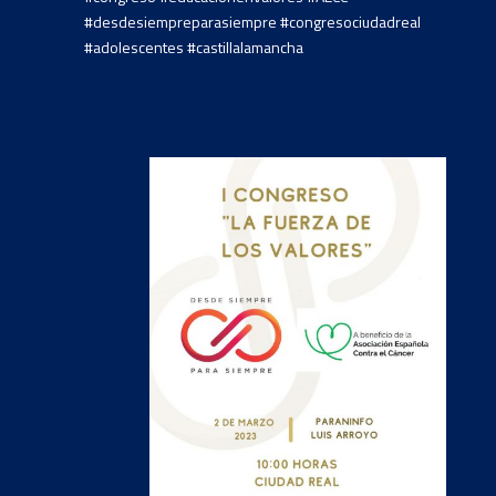
#desdesiempreparasiempre #congresociudadreal
#adolescentes #castillalamancha