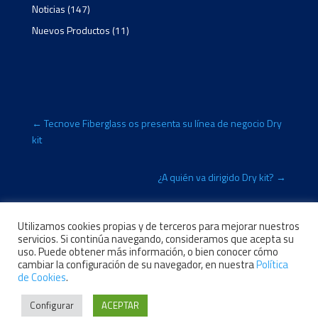
Noticias
(147)
Nuevos Productos
(11)
←
Tecnove Fiberglass os presenta su línea de negocio Dry
kit
¿A quién va dirigido Dry kit?
→
Utilizamos cookies propias y de terceros para mejorar nuestros
servicios. Si continúa navegando, consideramos que acepta su
uso. Puede obtener más información, o bien conocer cómo
Aviso Legal
Política de Privacidad
cambiar la configuración de su navegador, en nuestra
Política
de Cookies
.
Política de Cookies
Configurar
ACEPTAR