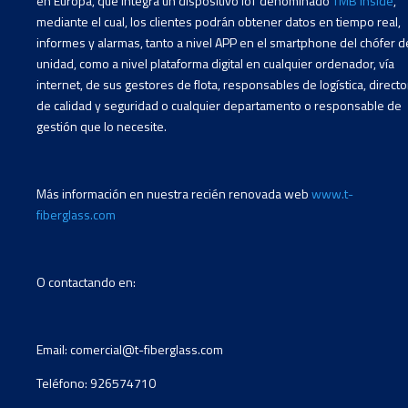
en Europa, que integra un dispositivo IoT denominado
TMB inside
,
mediante el cual, los clientes podrán obtener datos en tiempo real,
informes y alarmas, tanto a nivel APP en el smartphone del chófer de
unidad, como a nivel plataforma digital en cualquier ordenador, vía
internet, de sus gestores de flota, responsables de logística, direct
de calidad y seguridad o cualquier departamento o responsable de
gestión que lo necesite.
Más información en nuestra recién renovada web
www.t-
fiberglass.com
O contactando en:
Email: comercial@t-fiberglass.com
Teléfono: 926574710