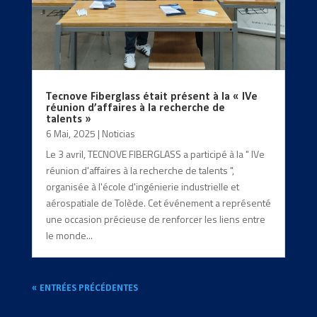
Tecnove Fiberglass était présent à la « IVe
réunion d’affaires à la recherche de
talents »
6 Mai, 2025
|
Noticias
Le 3 avril, TECNOVE FIBERGLASS a participé à la " IVe
réunion d'affaires à la recherche de talents ",
organisée à l'école d'ingénierie industrielle et
aérospatiale de Tolède. Cet événement a représenté
une occasion précieuse de renforcer les liens entre
le monde...
« ENTRÉES PRÉCÉDENTES