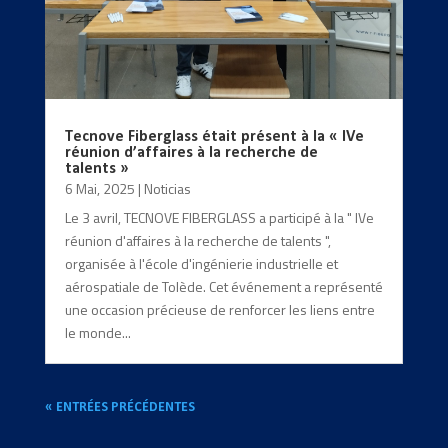
Tecnove Fiberglass était présent à la « IVe
réunion d’affaires à la recherche de
talents »
6 Mai, 2025
|
Noticias
Le 3 avril, TECNOVE FIBERGLASS a participé à la " IVe
réunion d'affaires à la recherche de talents ",
organisée à l'école d'ingénierie industrielle et
aérospatiale de Tolède. Cet événement a représenté
une occasion précieuse de renforcer les liens entre
le monde...
« ENTRÉES PRÉCÉDENTES