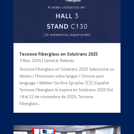
Tecnove Fiberglass en Solutrans 2025
3 Nov, 2025
|
General
,
Noticias
Tecnove Fiberglass en Solutrans 2025 Seleccione su
idioma / Choisissez votre langue / Choose your
language / Wählen Sie Ihre Sprache: 🇪🇸 Español
Tecnove Fiberglass le espera en Solutrans 2025 Del
18 al 22 de noviembre de 2025, Tecnove
Fiberglass...