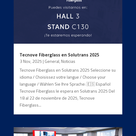
Tecnove Fiberglass en Solutrans 2025
3 Nov, 2025
|
General
,
Noticias
Tecnove Fiberglass en Solutrans 2025 Seleccione su
idioma / Choisissez votre langue / Choose your
language / Wählen Sie Ihre Sprache: 🇪🇸 Español
Tecnove Fiberglass le espera en Solutrans 2025 Del
18 al 22 de noviembre de 2025, Tecnove
Fiberglass...