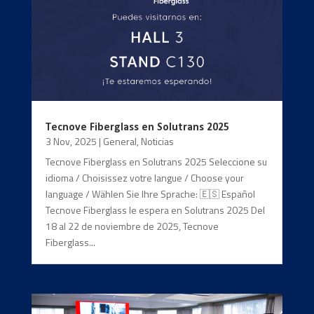
Tecnove Fiberglass en Solutrans 2025
3 Nov, 2025
|
General
,
Noticias
Tecnove Fiberglass en Solutrans 2025 Seleccione su
idioma / Choisissez votre langue / Choose your
language / Wählen Sie Ihre Sprache: 🇪🇸 Español
Tecnove Fiberglass le espera en Solutrans 2025 Del
18 al 22 de noviembre de 2025, Tecnove
Fiberglass...