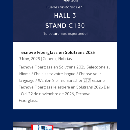
Tecnove Fiberglass en Solutrans 2025
3 Nov, 2025
|
General
,
Noticias
Tecnove Fiberglass en Solutrans 2025 Seleccione su
idioma / Choisissez votre langue / Choose your
language / Wählen Sie Ihre Sprache: 🇪🇸 Español
Tecnove Fiberglass le espera en Solutrans 2025 Del
18 al 22 de noviembre de 2025, Tecnove
Fiberglass...