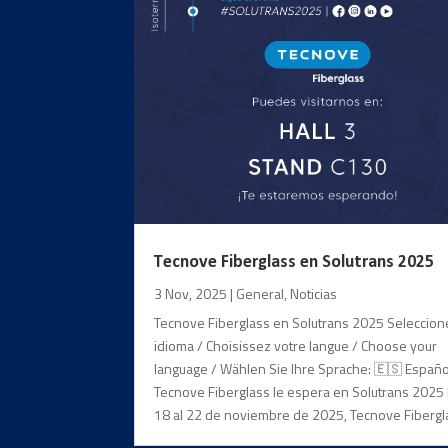
Tecnove Fiberglass en Solutrans 2025
3 Nov, 2025
|
General
,
Noticias
Tecnove Fiberglass en Solutrans 2025 Seleccion
idioma / Choisissez votre langue / Choose your
language / Wählen Sie Ihre Sprache: 🇪🇸 Españo
Tecnove Fiberglass le espera en Solutrans 2025
18 al 22 de noviembre de 2025, Tecnove Fibergla