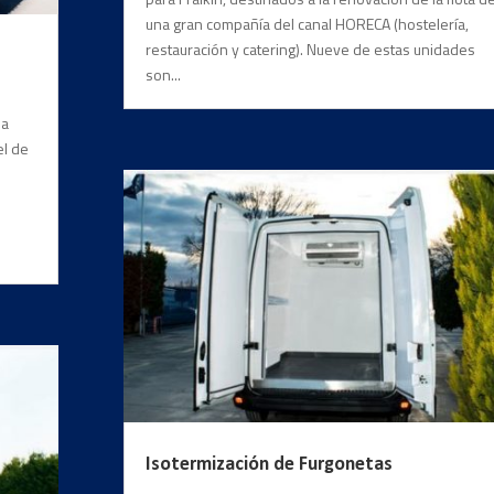
una gran compañía del canal HORECA (hostelería,
restauración y catering). Nueve de estas unidades
son...
 a
el de
Isotermización de Furgonetas