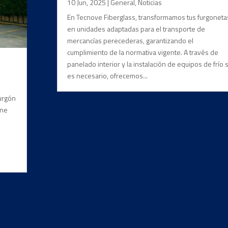
10 Jun, 2025
|
General
,
Noticias
En Tecnove Fiberglass, transformamos tus furgoneta
en unidades adaptadas para el transporte de
mercancías perecederas, garantizando el
cumplimiento de la normativa vigente. A través de
panelado interior y la instalación de equipos de frío s
es necesario, ofrecemos...
furgón
rne