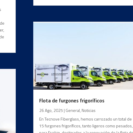
s
 de
er,
 de
Flota de furgones frigoríficos
26 Ago, 2025
|
General
,
Noticias
En Tecnove Fiberglass, hemos carrozado un total de
15 furgones frigoríficos, tanto ligeros como pesados,
para Fraikin, destinados a la renovación de la flota d