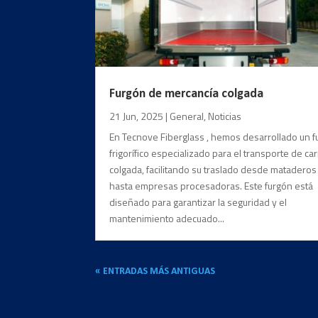
Furgón de mercancía colgada
21 Jun, 2025
|
General
,
Noticias
En Tecnove Fiberglass , hemos desarrollado un 
frigorífico especializado para el transporte de ca
colgada, facilitando su traslado desde mataderos
hasta empresas procesadoras. Este furgón está
diseñado para garantizar la seguridad y el
mantenimiento adecuado...
« ENTRADAS MÁS ANTIGUAS