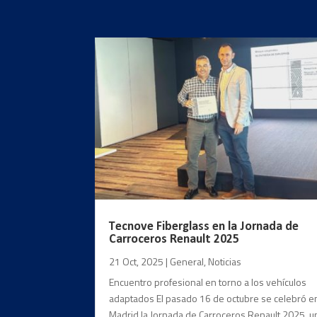
Tecnove Fiberglass en la Jornada de
Carroceros Renault 2025
21 Oct, 2025
|
General
,
Noticias
Encuentro profesional en torno a los vehículos
adaptados El pasado 16 de octubre se celebró e
Madrid la Jornada de Carroceros Renault 2025, u