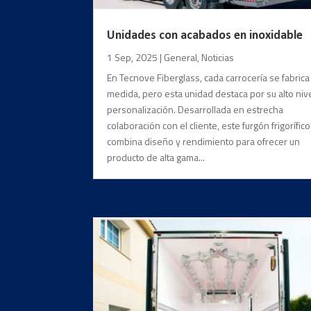
Unidades con acabados en inoxidable
1 Sep, 2025
|
General
,
Noticias
En Tecnove Fiberglass, cada carrocería se fabrica
medida, pero esta unidad destaca por su alto niv
personalización. Desarrollada en estrecha
colaboración con el cliente, este furgón frigorífico
combina diseño y rendimiento para ofrecer un
producto de alta gama...