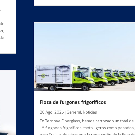
s
 de
er,
 de
Flota de furgones frigoríficos
26 Ago, 2025
|
General
,
Noticias
En Tecnove Fiberglass, hemos carrozado un total de
15 furgones frigoríficos, tanto ligeros como pesados,
para Fraikin, destinados a la renovación de la flota d