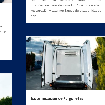
una gran compañía del canal HORECA (hostelería,
restauración y catering). Nueve de estas unidades
son...
 a
el de
Isotermización de Furgonetas