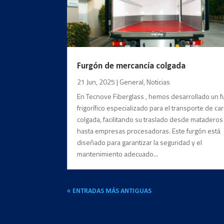
Furgón de mercancía colgada
21 Jun, 2025
|
General
,
Noticias
En Tecnove Fiberglass , hemos desarrollado un 
frigorífico especializado para el transporte de ca
colgada, facilitando su traslado desde mataderos
hasta empresas procesadoras. Este furgón está
diseñado para garantizar la seguridad y el
mantenimiento adecuado...
« ENTRADAS MÁS ANTIGUAS