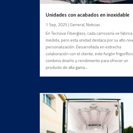
Unidades con acabados en inoxidable
1 Sep, 2025
|
General
,
Noticias
En Tecnove Fiberglass, cada carrocería se fabrica
medida, pero esta unidad destaca por su alto niv
personalización. Desarrollada en estrecha
colaboración con el cliente, este furgón frigorífico
combina diseño y rendimiento para ofrecer un
producto de alta gama...