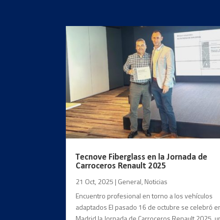
Tecnove Fiberglass en la Jornada de
Carroceros Renault 2025
21 Oct, 2025
|
General
,
Noticias
Encuentro profesional en torno a los vehículos
adaptados El pasado 16 de octubre se celebró e
Madrid la Jornada de Carroceros Renault 2025, u