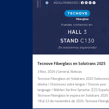
Tecnove Fiberglass en Solutrans 2025
3 Nov, 2025
|
General
,
Noticias
Tecnove Fiberglass en Solutrans 2025 Seleccion
idioma / Choisissez votre langue / Choose your
language / Wählen Sie Ihre Sprache: 🇪🇸 Españo
Tecnove Fiberglass le espera en Solutrans 2025
18 al 22 de noviembre de 2025, Tecnove Fibergla