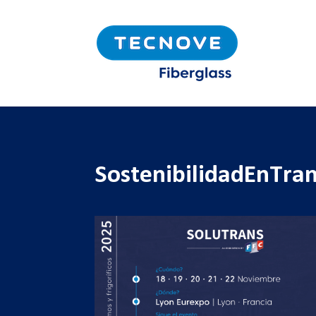
SostenibilidadEnTra