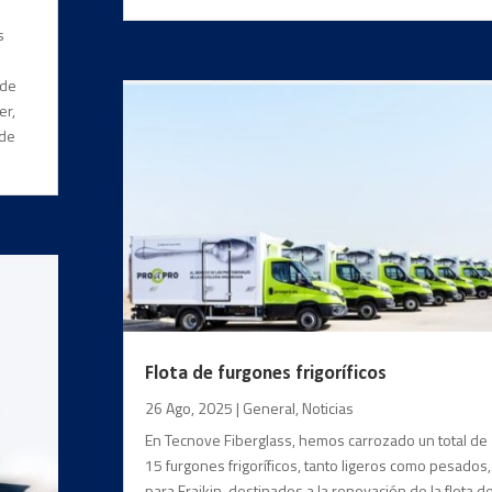
s
 de
er,
 de
Flota de furgones frigoríficos
26 Ago, 2025
|
General
,
Noticias
En Tecnove Fiberglass, hemos carrozado un total de
15 furgones frigoríficos, tanto ligeros como pesados,
para Fraikin, destinados a la renovación de la flota d