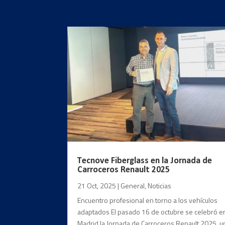
Tecnove Fiberglass en la Jornada de
Carroceros Renault 2025
21 Oct, 2025
|
General
,
Noticias
Encuentro profesional en torno a los vehículos
adaptados El pasado 16 de octubre se celebró e
Madrid la Jornada de Carroceros Renault 2025, u