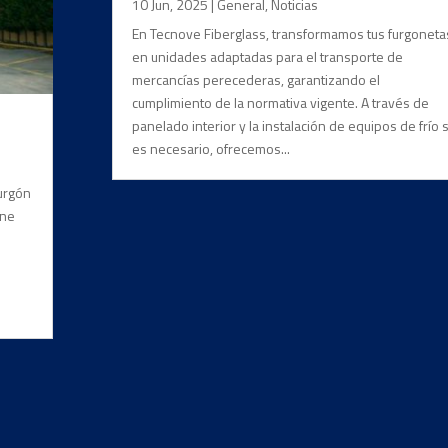
10 Jun, 2025
|
General
,
Noticias
En Tecnove Fiberglass, transformamos tus furgoneta
en unidades adaptadas para el transporte de
mercancías perecederas, garantizando el
cumplimiento de la normativa vigente. A través de
panelado interior y la instalación de equipos de frío s
es necesario, ofrecemos...
furgón
rne