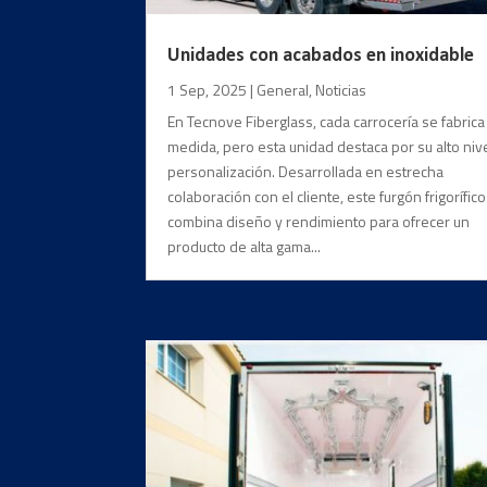
Unidades con acabados en inoxidable
1 Sep, 2025
|
General
,
Noticias
En Tecnove Fiberglass, cada carrocería se fabrica
medida, pero esta unidad destaca por su alto niv
personalización. Desarrollada en estrecha
colaboración con el cliente, este furgón frigorífico
combina diseño y rendimiento para ofrecer un
producto de alta gama...