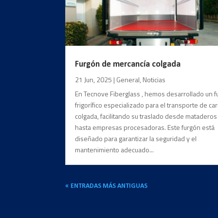
Furgón de mercancía colgada
21 Jun, 2025
|
General
,
Noticias
En Tecnove Fiberglass , hemos desarrollado un 
frigorífico especializado para el transporte de ca
colgada, facilitando su traslado desde mataderos
hasta empresas procesadoras. Este furgón está
diseñado para garantizar la seguridad y el
mantenimiento adecuado...
« ENTRADAS MÁS ANTIGUAS