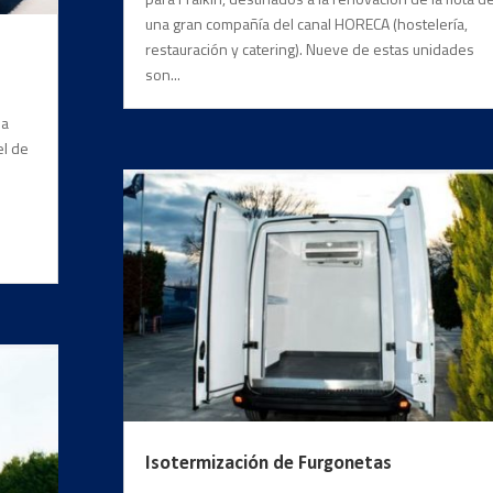
una gran compañía del canal HORECA (hostelería,
restauración y catering). Nueve de estas unidades
son...
 a
el de
Isotermización de Furgonetas