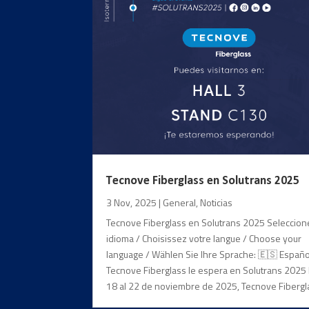
Tecnove Fiberglass en Solutrans 2025
3 Nov, 2025
|
General
,
Noticias
Tecnove Fiberglass en Solutrans 2025 Seleccion
idioma / Choisissez votre langue / Choose your
language / Wählen Sie Ihre Sprache: 🇪🇸 Españo
Tecnove Fiberglass le espera en Solutrans 2025
18 al 22 de noviembre de 2025, Tecnove Fibergla