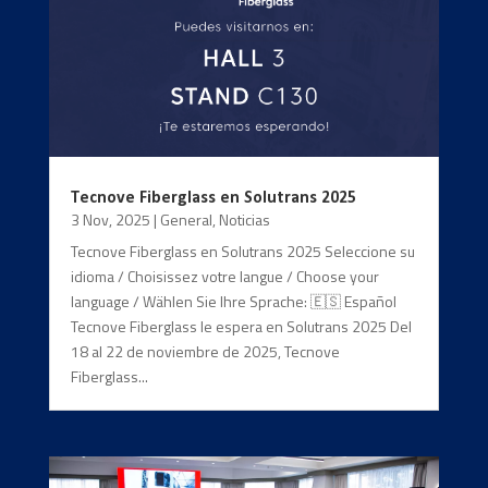
Tecnove Fiberglass en Solutrans 2025
3 Nov, 2025
|
General
,
Noticias
Tecnove Fiberglass en Solutrans 2025 Seleccione su
idioma / Choisissez votre langue / Choose your
language / Wählen Sie Ihre Sprache: 🇪🇸 Español
Tecnove Fiberglass le espera en Solutrans 2025 Del
18 al 22 de noviembre de 2025, Tecnove
Fiberglass...