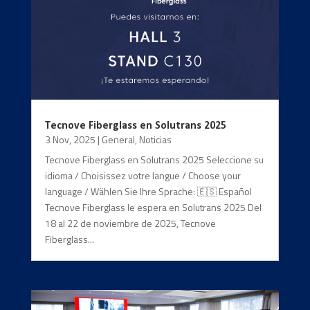
Tecnove Fiberglass en Solutrans 2025
3 Nov, 2025
|
General
,
Noticias
Tecnove Fiberglass en Solutrans 2025 Seleccione su
idioma / Choisissez votre langue / Choose your
language / Wählen Sie Ihre Sprache: 🇪🇸 Español
Tecnove Fiberglass le espera en Solutrans 2025 Del
18 al 22 de noviembre de 2025, Tecnove
Fiberglass...